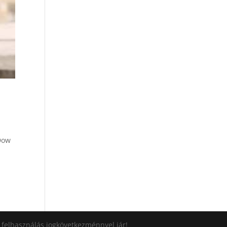
 Dow
i felhasználás jogkövetkezménnyel jár!