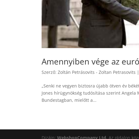
Amennyiben vége az euró
Szerző:
Zoltán Petrásovits - Zoltan Petrasovits
„Senki ne vegyen biztosra újabb ötven év béké
Jones hírügynökség tudósítása szerint Angela 
Bundestagban, mielőtt a...
Dizájn:
WebshopCompany Ltd.
Az oldalon köz