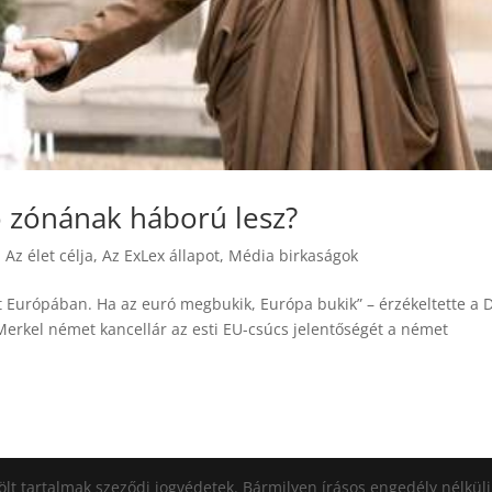
 zónának háború lesz?
|
Az élet célja
,
Az ExLex állapot
,
Média birkaságok
t Európában. Ha az euró megbukik, Európa bukik” – érzékeltette a
Merkel német kancellár az esti EU-csúcs jelentőségét a német
ölt tartalmak szeződi jogvédetek. Bármilyen írásos engedély nélkül