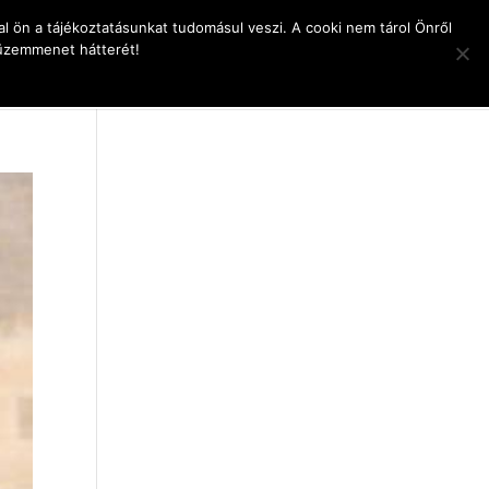
l ön a tájékoztatásunkat tudomásul veszi. A cooki nem tárol Önről
 üzemmenet hátterét!
pcsolat