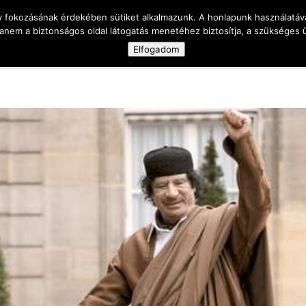
y fokozásának érdekében sütiket alkalmazunk. A honlapunk használatáva
anem a biztonságos oldal látogatás menetéhez biztosítja, a szükséges
Elfogadom
 célja
Magamról
A vak is ember
Ka