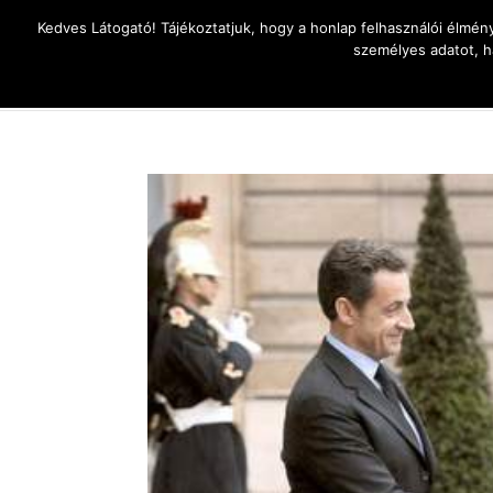
Kedves Látogató! Tájékoztatjuk, hogy a honlap felhasználói élmén
személyes adatot, h
Az élet