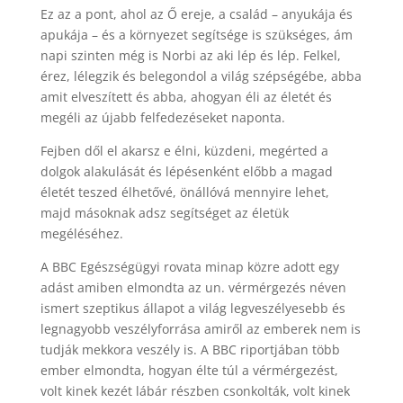
Ez az a pont, ahol az Ő ereje, a család – anyukája és
apukája – és a környezet segítsége is szükséges, ám
napi szinten még is Norbi az aki lép és lép. Felkel,
érez, lélegzik és belegondol a világ szépségébe, abba
amit elveszített és abba, ahogyan éli az életét és
megéli az újabb felfedezéseket naponta.
Fejben dől el akarsz e élni, küzdeni, megérted a
dolgok alakulását és lépésenként előbb a magad
életét teszed élhetővé, önállóvá mennyire lehet,
majd másoknak adsz segítséget az életük
megéléséhez.
A BBC Egészségügyi rovata minap közre adott egy
adást amiben elmondta az un. vérmérgezés néven
ismert szeptikus állapot a világ legveszélyesebb és
legnagyobb veszélyforrása amiről az emberek nem is
tudják mekkora veszély is. A BBC riportjában több
ember elmondta, hogyan élte túl a vérmérgezést,
volt kinek kezét lábár részben csonkolták, volt kinek