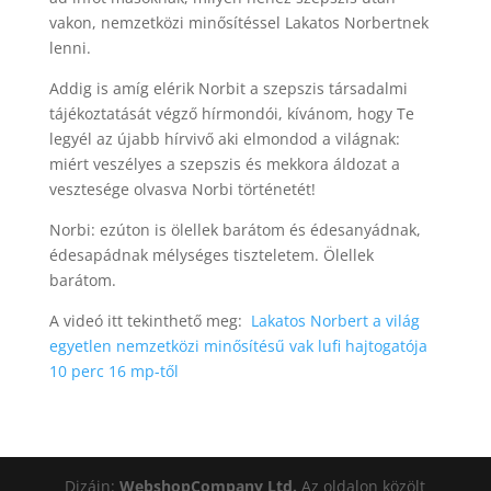
vakon, nemzetközi minősítéssel Lakatos Norbertnek
lenni.
Addig is amíg elérik Norbit a szepszis társadalmi
tájékoztatását végző hírmondói, kívánom, hogy Te
legyél az újabb hírvivő aki elmondod a világnak:
miért veszélyes a szepszis és mekkora áldozat a
vesztesége olvasva Norbi történetét!
Norbi: ezúton is ölellek barátom és édesanyádnak,
édesapádnak mélységes tiszteletem. Ölellek
barátom.
A videó itt tekinthető meg:
Lakatos Norbert a világ
egyetlen nemzetközi minősítésű vak lufi hajtogatója
10 perc 16 mp-től
Dizájn:
WebshopCompany Ltd.
Az oldalon közölt