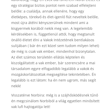
egy stratégiai biztos pontot nem szabad elfelejteni
belőle: a családja, annak ellenére, hogy egy
életképes, törekvő és élet-igenlő fiút neveltek belőle,
most újra átélni kényszerülnek mindent ami a
kisgyermek korából nekik meg van. A legelemibb
kérdésekben is, függetlenül attól, hogy megtanult
önálló életet élni a Vakok Intézetének bentlakásos
sulijában ( bár én ezt közel sem tudom milyen lehet)
de még is csak vak ember, mindenhol bizonytalan.
Az élet számos területén ellátás képtelen és
kiszolgáltatott a vak ember, bár szerencsére a mai
társadalom egyre elfogadóbb legalább a vakok és
mozgáskorlátozottak megsegítése tekintetében. Én
legalább is ezt látom: ha én nem ugrom, más segít
nekik!
Visszatérve Norbira: még is a szájhősködésnek tűnő
én megcsinálom Norbiból a világ egyetlen minősített
vak lufi hajtogatója lett!