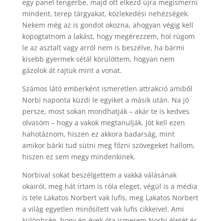
egy panel tengerbe, majd ott elkezd újra megismerni
mindent, terep tárgyakat, közlekedési nehézségek.
Nekem még az is gondot okozna, ahogyan végig kell
kopogtatnom a lakást, hogy megérezzem, hol rúgom
le az asztalt vagy arról nem is beszélve, ha bármi
kisebb gyermek sétál körülöttem, hogyan nem
gázolok át rajtuk mint a vonat.
Számos látó emberként ismeretlen attrakció amiből
Norbi naponta küzdi le egyiket a másik után. Na jó
persze, most sokan mondhatják – akár te is kedves
olvasóm – hogy a vakok megtanulják. Jót kell ezen
hahotáznom, hiszen ez akkora badarság, mint
amikor bárki tud sütni meg főzni szövegeket hallom,
hiszen ez sem megy mindenkinek.
Norbival sokat beszélgettem a vakká válásának
okairól, meg hát írtam is róla eleget, végül is a média
is tele Lakatos Norbert vak lufis, meg Lakatos Norbert
a világ egyetlen minősített vak lufis cikkeivel. Ami
különbség, hogy én évek óta ismerem Norbi életét és