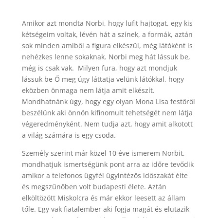
Amikor azt mondta Norbi, hogy lufit hajtogat, egy kis
kétségeim voltak, lévén hát a színek, a formák, aztán
sok minden amiből a figura elkészül, még látóként is
nehézkes lenne sokaknak. Norbi meg hát lássuk be,
még is csak vak. Milyen fura, hogy azt mondjuk
lássuk be Ő meg úgy láttatja velünk látókkal, hogy
eközben önmaga nem látja amit elkészít.
Mondhatnánk úgy, hogy egy olyan Mona Lisa festőről
beszélünk aki önnön kifinomult tehetségét nem látja
végeredményként. Nem tudja azt, hogy amit alkotott
a világ számára is egy csoda.
Személy szerint már közel 10 éve ismerem Norbit,
mondhatjuk ismertségünk pont arra az időre tevődik
amikor a telefonos ügyfél ügyintézős időszakát élte
és megszűnőben volt budapesti élete. Aztán
elköltözött Miskolcra és már ekkor leesett az állam
tőle. Egy vak fiatalember aki fogja magát és elutazik