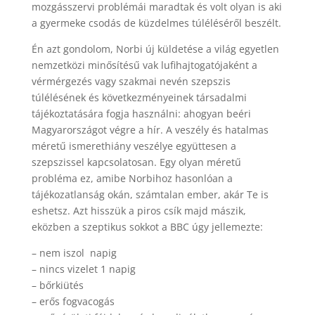
mozgásszervi problémái maradtak és volt olyan is aki
a gyermeke csodás de küzdelmes túléléséről beszélt.
Én azt gondolom, Norbi új küldetése a világ egyetlen
nemzetközi minősítésű vak lufihajtogatójaként a
vérmérgezés vagy szakmai nevén szepszis
túlélésének és következményeinek társadalmi
tájékoztatására fogja használni: ahogyan beéri
Magyarországot végre a hír. A veszély és hatalmas
méretű ismerethiány veszélye együttesen a
szepszissel kapcsolatosan. Egy olyan méretű
probléma ez, amibe Norbihoz hasonlóan a
tájékozatlanság okán, számtalan ember, akár Te is
eshetsz. Azt hisszük a piros csík majd mászik,
eközben a szeptikus sokkot a BBC úgy jellemezte:
– nem iszol napig
– nincs vizelet 1 napig
– bőrkiütés
– erős fogvacogás