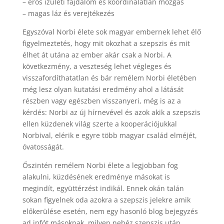
– erős ízületi fájdalom és koordinálatlan mozgás
– magas láz és verejtékezés
Egyszóval Norbi élete sok magyar embernek lehet élő
figyelmeztetés, hogy mit okozhat a szepszis és mit
élhet át utána az ember akár csak a Norbi. A
következmény, a veszteség lehet végleges és
visszafordíthatatlan és bár remélem Norbi életében
még lesz olyan kutatási eredmény ahol a látását
részben vagy egészben visszanyeri, még is az a
kérdés: Norbi az új hírnevével és azok akik a szepszis
ellen küzdenek világ szerte a kooperációjukkal
Norbival, elérik e egyre több magyar család elméjét,
óvatosságát.
Őszintén remélem Norbi élete a legjobban fog
alakulni, küzdésének eredménye másokat is
megindít, együttérzést indikál. Ennek okán talán
sokan figyelnek oda azokra a szepszis jelekre amik
előkerülése esetén, nem egy hasonló blog bejegyzés
ad infót másoknak, milyen nehéz szepszis után