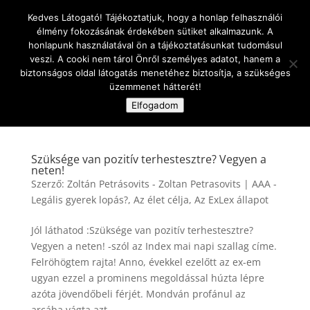
Kedves Látogató! Tájékoztatjuk, hogy a honlap felhasználói
élmény fokozásának érdekében sütiket alkalmazunk. A
honlapunk használatával ön a tájékoztatásunkat tudomásul
veszi. A cooki nem tárol Önről személyes adatot, hanem a
biztonságos oldal látogatás menetéhez biztosítja, a szükséges
üzemmenet hátterét!
Oldal kiválasztása
Elfogadom
Szüksége van pozitív terhestesztre? Vegyen a
neten!
Szerző:
Zoltán Petrásovits - Zoltan Petrasovits
|
AAA -
Legális gyerek lopás?
,
Az élet célja
,
Az ExLex állapot
Jól láthatod :Szüksége van pozitív terhestesztre?
Vegyen a neten! -szól az Index mai napi szallag címe.
Felröhögtem rajta! Anno, évekkel ezelőtt az ex-em
ugyan ezzel a prominens megoldással húzta lépre
azóta jövendőbeli férjét. Mondván profánul az
arcába vágta azt...