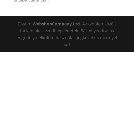
Dizájn:
WebshopCompany Ltd.
Az oldalon közölt
tartalmak szeződi jogvédetek. Bármilyen írásos
engedély nélküli felhasználás jogkövetkezménnyel
jár!