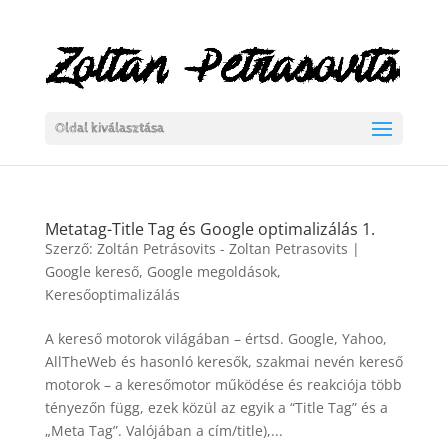
Oldal kiválasztása
Metatag-Title Tag és Google optimalizálás 1.
Szerző:
Zoltán Petrásovits - Zoltan Petrasovits
|
Google kereső
,
Google megoldások
,
Keresőoptimalizálás
A kereső motorok világában – értsd. Google, Yahoo,
AllTheWeb és hasonló keresők, szakmai nevén kereső
motorok – a keresőmotor működése és reakciója több
tényezőn függ, ezek közül az egyik a “Title Tag” és a
„Meta Tag”. Valójában a cím/title),...