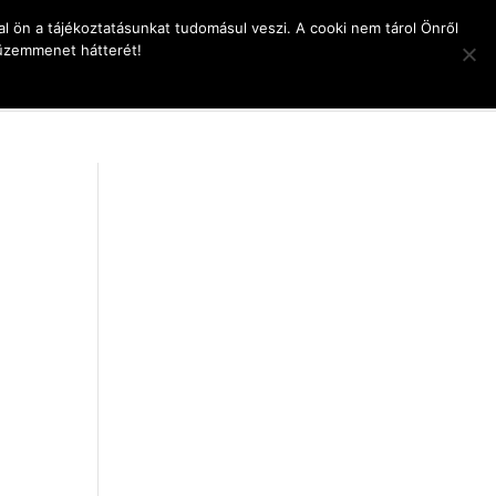
l ön a tájékoztatásunkat tudomásul veszi. A cooki nem tárol Önről
 üzemmenet hátterét!
pcsolat