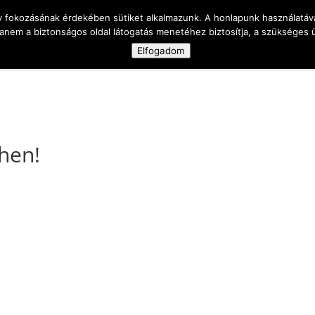
y fokozásának érdekében sütiket alkalmazunk. A honlapunk használatáva
anem a biztonságos oldal látogatás menetéhez biztosítja, a szükséges
Elfogadom
 célja
Magamról
A vak is ember
Ka
hen!