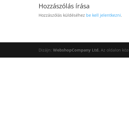
Hozzászólás írása
Hozzászólás küldéséhez
be kell jelentkezni
.
Dizájn:
WebshopCompany Ltd.
Az oldalon köz