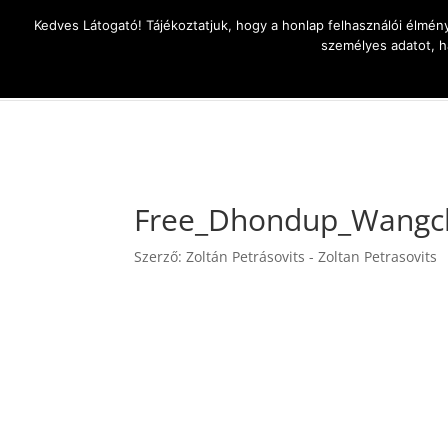
Kedves Látogató! Tájékoztatjuk, hogy a honlap felhasználói élmén
személyes adatot, h
Az élet
Free_Dhondup_Wangc
Szerző:
Zoltán Petrásovits - Zoltan Petrasovits