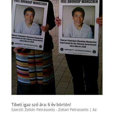
Tibeti igaz szó ára: 6 év börtön!
Szerző:
Zoltán Petrásovits - Zoltan Petrasovits
|
Az