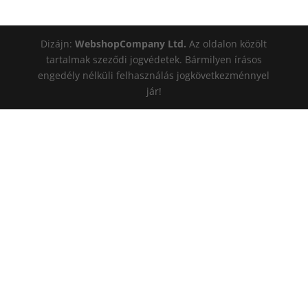
Dizájn:
WebshopCompany Ltd.
Az oldalon közölt
tartalmak szeződi jogvédetek. Bármilyen írásos
engedély nélküli felhasználás jogkövetkezménnyel
jár!