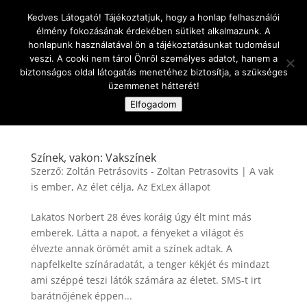
Kedves Látogató! Tájékoztatjuk, hogy a honlap felhasználói
élmény fokozásának érdekében sütiket alkalmazunk. A
honlapunk használatával ön a tájékoztatásunkat tudomásul
veszi. A cooki nem tárol Önről személyes adatot, hanem a
biztonságos oldal látogatás menetéhez biztosítja, a szükséges
üzemmenet hátterét!
Oldal kiválasztása
Elfogadom
Színek, vakon: Vakszínek
Szerző:
Zoltán Petrásovits - Zoltan Petrasovits
|
A vak
is ember
,
Az élet célja
,
Az ExLex állapot
Lakatos Norbert 28 éves koráig úgy élt mint más
emberek. Látta a napot, a fényeket a világot és
élvezte annak örömét amit a színek adtak. A
napfelkelte színáradatát, a tenger kékjét és mindazt
ami széppé teszi látók számára az életet. SMS-t irt
barátnőjének éppen...