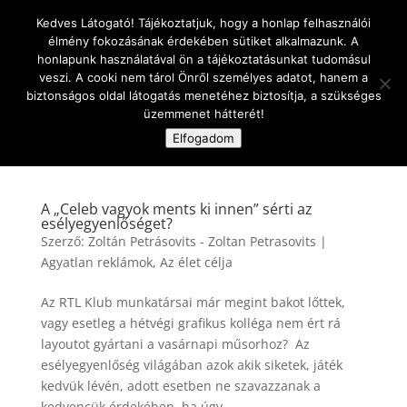
Kedves Látogató! Tájékoztatjuk, hogy a honlap felhasználói
élmény fokozásának érdekében sütiket alkalmazunk. A
honlapunk használatával ön a tájékoztatásunkat tudomásul
veszi. A cooki nem tárol Önről személyes adatot, hanem a
biztonságos oldal látogatás menetéhez biztosítja, a szükséges
üzemmenet hátterét!
Oldal kiválasztása
Elfogadom
A „Celeb vagyok ments ki innen” sérti az
esélyegyenlőséget?
Szerző:
Zoltán Petrásovits - Zoltan Petrasovits
|
Agyatlan reklámok
,
Az élet célja
Az RTL Klub munkatársai már megint bakot lőttek,
vagy esetleg a hétvégi grafikus kolléga nem ért rá
layoutot gyártani a vasárnapi műsorhoz? Az
esélyegyenlőség világában azok akik siketek, játék
kedvük lévén, adott esetben ne szavazzanak a
kedvencük érdekében, ha úgy...