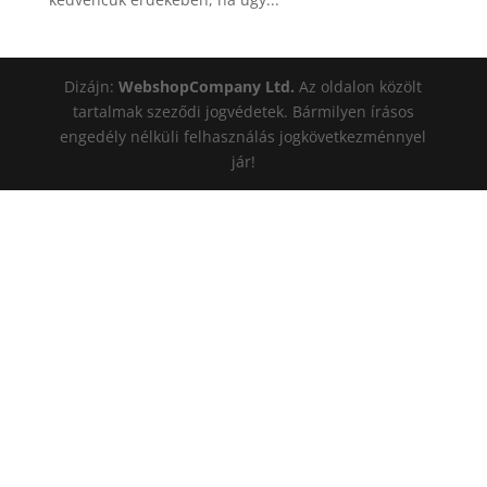
Dizájn:
WebshopCompany Ltd.
Az oldalon közölt
tartalmak szeződi jogvédetek. Bármilyen írásos
engedély nélküli felhasználás jogkövetkezménnyel
jár!