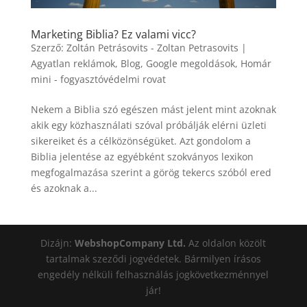
Marketing Biblia? Ez valami vicc?
Szerző:
Zoltán Petrásovits - Zoltan Petrasovits
|
Agyatlan reklámok
,
Blog
,
Google megoldások
,
Homár
mini - fogyasztóvédelmi rovat
Nekem a Biblia szó egészen mást jelent mint azoknak
akik egy közhasználati szóval próbálják elérni üzleti
sikereiket és a célközönségüket. Azt gondolom a
Biblia jelentése az egyébként szokványos lexikon
megfogalmazása szerint a görög tekercs szóból ered
és azoknak a...
Dizájn:
WebshopCompany Ltd.
Az oldalon közölt
tartalmak szeződi jogvédetek. Bármilyen írásos
engedély nélküli felhasználás jogkövetkezménnyel
jár!