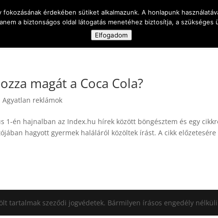
y fokozásának érdekében sütiket alkalmazunk. A honlapunk használatáva
anem a biztonságos oldal látogatás menetéhez biztosítja, a szükséges
Elfogadom
 célja
Magamról
A vak is ember
Ka
ozza magát a Coca Cola?
|
Agyatlan reklámok
s 1-én hajnalban az Index.hu hírek között böngésztem és egy cikkr
jában hagyott gyermek haláláról közöltek írást. A cikk előzetesére
ölt tartalmak szeződi jogvédetek. Bármilyen írásos engedély nélkül