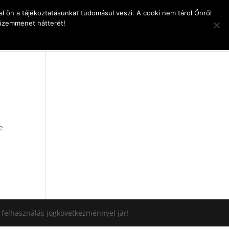
l ön a tájékoztatásunkat tudomásul veszi. A cooki nem tárol Önről
 üzemmenet hátterét!
pcsolat
e
i felhasználás jogkövetkezménnyel jár!