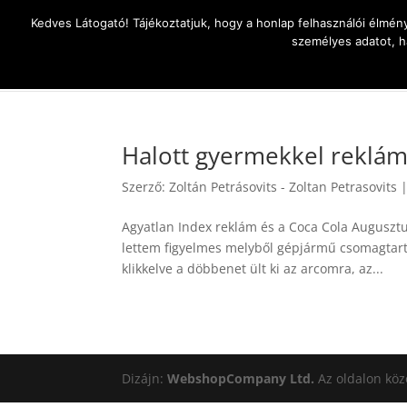
Kedves Látogató! Tájékoztatjuk, hogy a honlap felhasználói élmén
személyes adatot, h
Az élet
Halott gyermekkel reklám
Szerző:
Zoltán Petrásovits - Zoltan Petrasovits
Agyatlan Index reklám és a Coca Cola Augusztu
lettem figyelmes melyből gépjármű csomagtartó
klikkelve a döbbenet ült ki az arcomra, az...
Dizájn:
WebshopCompany Ltd.
Az oldalon köz