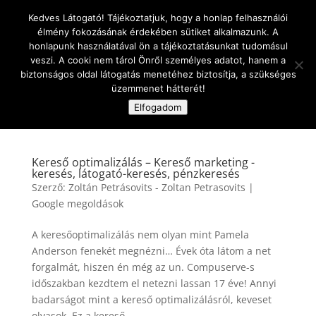
Kedves Látogató! Tájékoztatjuk, hogy a honlap felhasználói
élmény fokozásának érdekében sütiket alkalmazunk. A
honlapunk használatával ön a tájékoztatásunkat tudomásul
veszi. A cooki nem tárol Önről személyes adatot, hanem a
biztonságos oldal látogatás menetéhez biztosítja, a szükséges
üzemmenet hátterét!
Oldal kiválasztása
Elfogadom
Kereső optimalizálás – Kereső marketing -
keresés, látogató-keresés, pénzkeresés
Szerző:
Zoltán Petrásovits - Zoltan Petrasovits
|
Google megoldások
A keresőoptimalizálás nem olyan mint Pamela
Anderson fenekét megnézni… Évek óta látom a net
forgalmát, hiszen én még az un. Compuserve-s
időszakban kezdtem el netezni lassan 17 éve! Annyi
badarságot mint a kereső optimalizálásról, keveset
olvasok. Ez a kereső...