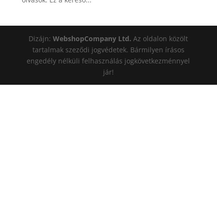
Dizájn:
WebshopCompany Ltd.
Az oldalon közölt
tartalmak szeződi jogvédetek. Bármilyen írásos
engedély nélküli felhasználás jogkövetkezménnyel
jár!