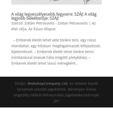
A világ legveszélyesebb fegyvere: SZÁJ! A világ
legjobb békéltetője: SZÁJ!
Szerző:
Zoltán Petrásovits - Zoltan Petrasovits
|
Az
élet célja
,
Az ExLex állapot
– Emberek életét lehet vele tönkre teni, egy rossz
mondattal, egy hibásan megfogalmazott kifejezéssel,
kijelentéssel. – Emberek életét lehet tönkre tenni
intrikázással (mások háta mögötti pletykálás). –
Emberek életét lehet lassú méregként...
Dizájn:
WebshopCompany Ltd.
Az oldalon közölt
tartalmak szeződi jogvédetek. Bármilyen írásos
engedély nélküli felhasználás jogkövetkezménnyel
jár!