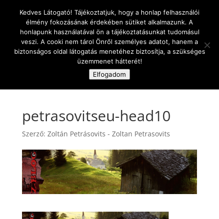
Kedves Látogató! Tájékoztatjuk, hogy a honlap felhasználói
élmény fokozásának érdekében sütiket alkalmazunk. A
honlapunk használatával ön a tájékoztatásunkat tudomásul
veszi. A cooki nem tárol Önről személyes adatot, hanem a
biztonságos oldal látogatás menetéhez biztosítja, a szükséges
üzemmenet hátterét!
Oldal kiválasztása
Elfogadom
petrasovitseu-head10
Szerző:
Zoltán Petrásovits - Zoltan Petrasovits