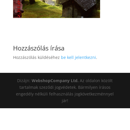
Hozzászólás írása
Hozzászólás küldéséhez
be kell jelentkezni
.
Dizájn:
WebshopCompany Ltd.
Az oldalon közölt
tartalmak szeződi jogvédetek. Bármilyen írásos
engedély nélküli felhasználás jogkövetkezménnyel
jár!