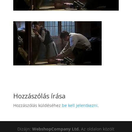
Hozzászólás írása
Hozzászólás küldéséhez
be kell jelentkezni
.
Dizájn:
WebshopCompany Ltd.
Az oldalon közölt