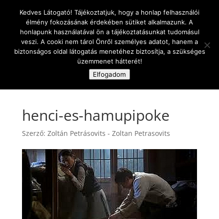
Kedves Látogató! Tájékoztatjuk, hogy a honlap felhasználói
élmény fokozásának érdekében sütiket alkalmazunk. A
honlapunk használatával ön a tájékoztatásunkat tudomásul
veszi. A cooki nem tárol Önről személyes adatot, hanem a
biztonságos oldal látogatás menetéhez biztosítja, a szükséges
üzemmenet hátterét!
Oldal kiválasztása
Elfogadom
henci-es-hamupipoke
Szerző:
Zoltán Petrásovits - Zoltan Petrasovits