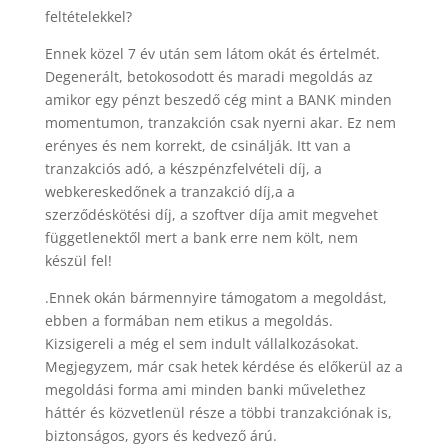
feltételekkel?
Ennek közel 7 év után sem látom okát és értelmét.
Degenerált, betokosodott és maradi megoldás az
amikor egy pénzt beszedő cég mint a BANK minden
momentumon, tranzakción csak nyerni akar. Ez nem
erényes és nem korrekt, de csinálják. Itt van a
tranzakciós adó, a készpénzfelvételi díj, a
webkereskedőnek a tranzakció díj,a a
szerződéskötési díj, a szoftver díja amit megvehet
függetlenektől mert a bank erre nem költ, nem
készül fel!
.Ennek okán bármennyire támogatom a megoldást,
ebben a formában nem etikus a megoldás.
Kizsigereli a még el sem indult vállalkozásokat.
Megjegyzem, már csak hetek kérdése és előkerül az a
megoldási forma ami minden banki művelethez
háttér és közvetlenül része a többi tranzakciónak is,
biztonságos, gyors és kedvező árú.