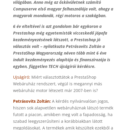
világában. Anno még az őskövületnek számító
Compuserve első magyar felhasználója volt, ahogy a
magyarok mondanák, régi motoros a szakágban.
6 év elteltével is azt gondolom bár egykoron a
Prestashop még egyetemisták vicceskedő jópofa
kezdeményezésének látszott, a Prestashop jó
választás volt – nyilatkozta Petrásovits Zoltán a
PrestaShop Magyarország néven több mint 6 éve
indult kezdeményezés alapítója és finanszírozója is
egyben, független TECH újságírói kérdésre.
Ujságíró:
Miért választottátok a PrestaShop
Webáruház rendszert, végül is megannyi más
webáruház motor létezett már 2007-ben is?
Petrásovits Zoltán:
A kérdés nyilvánvalóan jogos,
hiszen sok alapvetően webáruháznak látszó termék
futott a piacon, amikben meg volt a fapadosság, ha
szabad leegyszerűsíteni a korábbiakban látott
megoldásokat. A termékek amik készültek ezekből a