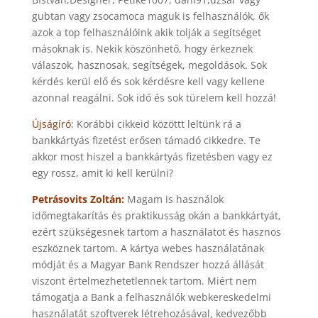
gubtan vagy zsocamoca maguk is felhasználók, ők
azok a top felhasználóink akik tolják a segítséget
másoknak is. Nekik köszönhető, hogy érkeznek
válaszok, hasznosak, segítségek, megoldások. Sok
kérdés kerül elő és sok kérdésre kell vagy kellene
azonnal reagálni. Sok idő és sok türelem kell hozzá!
Újságíró
: Korábbi cikkeid közöttt leltünk rá a
bankkártyás fizetést erősen támadó cikkedre. Te
akkor most hiszel a bankkártyás fizetésben vagy ez
egy rossz, amit ki kell kerülni?
Petrásovits Zoltán:
Magam is használok
időmegtakarítás és praktikusság okán a bankkártyát,
ezért szükségesnek tartom a használatot és hasznos
eszköznek tartom. A kártya webes használatának
módját és a Magyar Bank Rendszer hozzá állását
viszont értelmezhetetlennek tartom. Miért nem
támogatja a Bank a felhasználók webkereskedelmi
használatát szoftverek létrehozásával, kedvezőbb