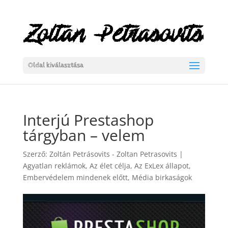
Oldal kiválasztása
Interjú Prestashop
tárgyban – velem
Szerző:
Zoltán Petrásovits - Zoltan Petrasovits
|
Agyatlan reklámok
,
Az élet célja
,
Az ExLex állapot
,
Embervédelem mindenek előtt
,
Média birkaságok