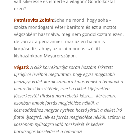
vált sikeressé és ismerté a világon? Gondolkoztál
ezen?
Petrásovits Zoltán
:Soha ne mond, hogy soha –
szokta mondogatni Péter barátom és ezt a mottót
végszóként használva, még nem gondolkoztam ezen,
de van az a pénz amiért már az én hajam is
korpásodik, ahogy az ucai mondás szól itt
kishazánkban Mgyarországon.
Végszó:
A cikk korrektúrája során hozzám érkezett
újságírói levélből megtudtam, hogy egyes magasabb
pénzügyi érdek körök számára kínos ennek a témának a
nemzetközi közzététele, ezért a cikket kifejezetten
főszerkesztői tiltásra nem tehetik közre…. kérésemre
azonban annak forrás megjelölése nélkül, a
közreadásához magyar nyelven hozzá járult a cikket író
fiatal újságíró, név és forrás megjelölése nélkül. Ezúton is
köszönöm nyíltságra való törekvését és kedves,
barátságos közeledését a témához!