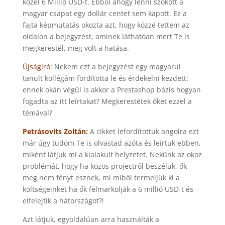
közel 6 Millió USD-t. Ebből ahogy lenni szokott a
magyar csapat egy dollár centet sem kapott. Ez a
fajta képmutatás okozta azt, hogy közzé tettem az
oldalon a bejegyzést, aminek láthatóan mert Te is
megkerestél, meg volt a hatása.
Újságíró
: Nekem ezt a bejegyzést egy magyarul
tanult kollégám fordította le és érdekelni kezdett:
ennek okán végül is akkor a Prestashop bázis hogyan
fogadta az itt leírtakat? Megkerestétek őket ezzel a
témával?
Petrásovits Zoltán:
A cikket lefordítottuk angolra ezt
már úgy tudom Te is olvastad azóta és leírtuk ebben,
miként látjuk mi a kialakult helyzetet. Nekünk az okoz
problémát, hogy ha közös projectről beszélük, ők
meg nem fényt esznek, mi miből termeljük ki a
költségeinket ha ők felmarkolják a 6 millió USD-t és
elfelejtik a hátországot?!
Azt látjuk, egyoldalúan arra használták a