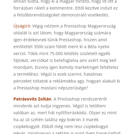
onnan tudta, hogy ki a magyar fordító, hogy itt-ott a
forrásban rálelt a kommentre. Ettől kezdve indult ez
a felsőbbrendűségüket demonstráló viselkedés.
Újságíró:
Végig néztem a Prestashop Magyarország
oldalát ls azt látom, hogy Magyarország számára
igen érdekesnek tűnik Prestashop, hiszen amit
említettél 3500 szám fölött ment ki a Béta nyelvi
verzió. Több mint 75.000 letöltés született egyéb
fájlokat, verziókat is belefoglalva ami azért meg kell
mondjam, bizony igen komoly marketinget feltételez
a termékhez. Végül is ezek szerint, hatalmas
pénzeket toltatok a reklámokba agy, hogyan alakult ki
a Prestashop mostani népszerűsége?
Petrásovits Zoltán
: A Prestashop rendszeréről
mindenki azt tudja ingyenes. Végül is letölteni
valóban az, mert hát nyiltforráskódú. Olyan ez mint
ha az út szélén találsz egy bokron 3 marék
csipkebogyót. Ebből még nem lesz csipkebogyó
lekvár. Valahogyan a reklám is pont ilyen hangulatból