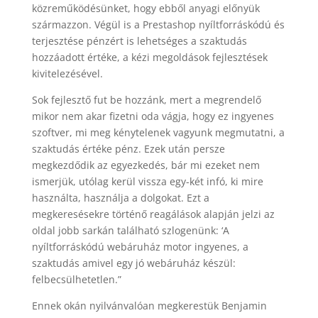
közreműködésünket, hogy ebből anyagi előnyük
származzon. Végül is a Prestashop nyíltforráskódú és
terjesztése pénzért is lehetséges a szaktudás
hozzáadott értéke, a kézi megoldások fejlesztések
kivitelezésével.
Sok fejlesztő fut be hozzánk, mert a megrendelő
mikor nem akar fizetni oda vágja, hogy ez ingyenes
szoftver, mi meg kénytelenek vagyunk megmutatni, a
szaktudás értéke pénz. Ezek után persze
megkezdődik az egyezkedés, bár mi ezeket nem
ismerjük, utólag kerül vissza egy-két infó, ki mire
használta, használja a dolgokat. Ezt a
megkeresésekre történő reagálások alapján jelzi az
oldal jobb sarkán található szlogenünk: ‘A
nyíltforráskódú webáruház motor ingyenes, a
szaktudás amivel egy jó webáruház készül:
felbecsülhetetlen.”
Ennek okán nyilvánvalóan megkerestük Benjamin