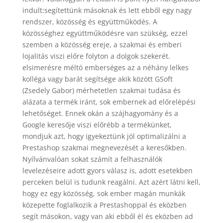
indult:segítettünk másoknak és lett ebből egy nagy
rendszer, közösség és együttműködés. A
közösséghez együttműködésre van szükség, ezzel
szemben a közösség ereje, a szakmai és emberi
lojalitás viszi előre folyton a dolgok szekerét.
elsimerésre méltó emberséges az a néhány lelkes
kolléga vagy barát segítsége akik között GSoft
(Zsedely Gabor) mérhetetlen szakmai tudása és
alázata a termék iránt, sok embernek ad előrelépési
lehetőséget. Ennek okán a szájhagyomány és a
Google keresője viszi előrébb a termékünket,
mondjuk azt, hogy igyekeztünk jól optimalizálni a
Prestashop szakmai megnevezését a keresőkben.
Nyílvánvalóan sokat számít a felhasználók
levelezéseire adott gyors válasz is, adott esetekben
perceken belül is tudunk reagálni. Azt azért látni kell,
hogy ez egy közösség, sok ember magán munkák
közepette foglalkozik a Prestashoppal és eközben
segít másokon, vagy van aki ebből él és eközben ad