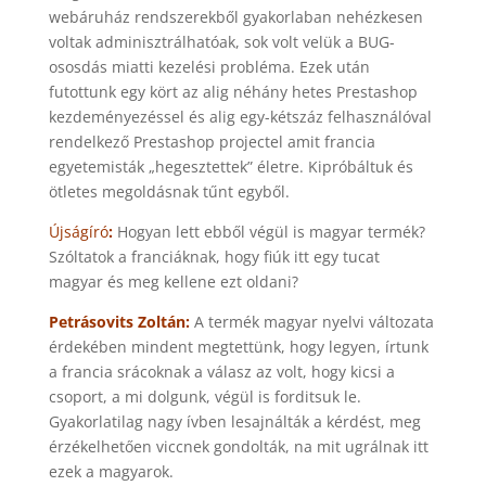
webáruház rendszerekből gyakorlaban nehézkesen
voltak adminisztrálhatóak, sok volt velük a BUG-
ososdás miatti kezelési probléma. Ezek után
futottunk egy kört az alig néhány hetes Prestashop
kezdeményezéssel és alig egy-kétszáz felhasználóval
rendelkező Prestashop projectel amit francia
egyetemisták „hegesztettek” életre. Kipróbáltuk és
ötletes megoldásnak tűnt egyből.
Újságíró
:
Hogyan lett ebből végül is magyar termék?
Szóltatok a franciáknak, hogy fiúk itt egy tucat
magyar és meg kellene ezt oldani?
Petrásovits Zoltán:
A termék magyar nyelvi változata
érdekében mindent megtettünk, hogy legyen, írtunk
a francia srácoknak a válasz az volt, hogy kicsi a
csoport, a mi dolgunk, végül is forditsuk le.
Gyakorlatilag nagy ívben lesajnálták a kérdést, meg
érzékelhetően viccnek gondolták, na mit ugrálnak itt
ezek a magyarok.