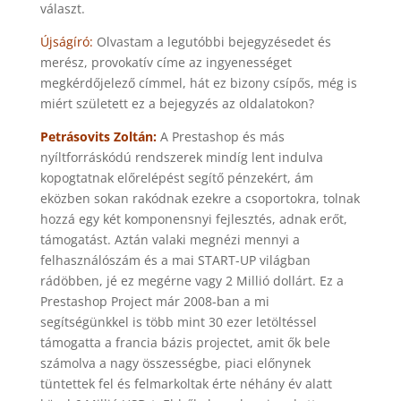
választ.
Újságíró:
Olvastam a legutóbbi bejegyzésedet és
merész, provokatív címe az ingyenességet
megkérdőjelező címmel, hát ez bizony csípős, még is
miért született ez a bejegyzés az oldalatokon?
Petrásovits Zoltán:
A Prestashop és más
nyíltforráskódú rendszerek mindíg lent indulva
kopogtatnak előrelépést segítő pénzekért, ám
eközben sokan rakódnak ezekre a csoportokra, tolnak
hozzá egy két komponensnyi fejlesztés, adnak erőt,
támogatást. Aztán valaki megnézi mennyi a
felhasználószám és a mai START-UP világban
rádöbben, jé ez megérne vagy 2 Millió dollárt. Ez a
Prestashop Project már 2008-ban a mi
segítségünkkel is több mint 30 ezer letöltéssel
támogatta a francia bázis projectet, amit ők bele
számolva a nagy összességbe, piaci előnynek
tüntettek fel és felmarkoltak érte néhány év alatt