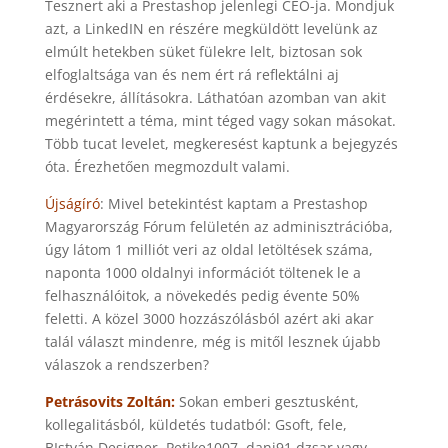
Tesznert aki a Prestashop jelenlegi CEO-ja. Mondjuk
azt, a LinkedIN en részére megküldött levelünk az
elmúlt hetekben süket fülekre lelt, biztosan sok
elfoglaltsága van és nem ért rá reflektálni aj
érdésekre, állításokra. Láthatóan azomban van akit
megérintett a téma, mint téged vagy sokan másokat.
Több tucat levelet, megkeresést kaptunk a bejegyzés
óta. Érezhetően megmozdult valami.
Újságíró
: Mivel betekintést kaptam a Prestashop
Magyarország Fórum felületén az adminisztrációba,
úgy látom 1 milliót veri az oldal letöltések száma,
naponta 1000 oldalnyi információt töltenek le a
felhasználóitok, a növekedés pedig évente 50%
feletti. A közel 3000 hozzászólásból azért aki akar
talál választ mindenre, még is mitől lesznek újabb
válaszok a rendszerben?
Petrásovits Zoltán:
Sokan emberi gesztusként,
kollegalitásból, küldetés tudatból: Gsoft, fele,
BIstván,Designer, Petike1007, dani91,dzsar vagy