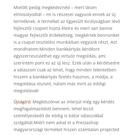
Mielőtt pedig megkédeznéd – mert látom
elmosolyodtál – mi is részesei vagyunk ennek az új
terméknek. A terméket az Egyesült Királyságban lévő
fejlesztői csoport hozta életre és mert van benne
magyar fejlesztői érdekeltség, megkértek bennünket
is a csapat tesztelési munkáiban vegyünk részt. Azt
mondhatom:Minden bankkártyás kérdésre
egyszerreszülethet egy virtuóz megoldás, ami
szerintem pont ez az új lesz. Ezek után a kérdésedre
a válaszom csak az lehet, hogy minden tekintetben
hiszem a bankkártyás fizetés hasznos, a módja, a
megoldása viszont, nálam más mint az eddigi
megoldások!
Újságíró:
Megköszönve az interjút még egy kérdés
megfogalmazódott bennem, lehet kicsit
személyeskedő de eddig is bátor válaszokkal
szolgáltál:Miért nem adod el a Prestashop
magyarországi terméket hiszen számtalan projected