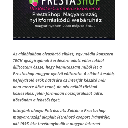
Az alábbiakban olvasható cikket, egy média konszern
TECH újságírójának kérdésére adott válaszokból
állítottam össze, hogy bemutassam miből let a
Prestashop magyar nyelvű változata. A cikket később,
befolyásoló erők hatására az interjút készítő már
nem merte közé tenni, de név nélkül történő
közléséhez, jelen formában hozzájárulását adta.
Köszönöm a lehetőséget!
Interjúnk alanya Petrásovits Zoltán a Prestashop
magyarországi alapjait létrehozó csoport irányítója,
aki 1995-óta tevékenykedik a magyar Internet