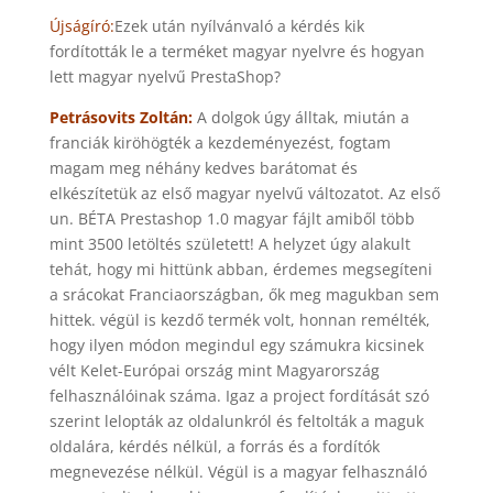
Újságíró:
Ezek után nyílvánvaló a kérdés kik
fordították le a terméket magyar nyelvre és hogyan
lett magyar nyelvű PrestaShop?
Petrásovits Zoltán:
A dolgok úgy álltak, miután a
franciák kiröhögték a kezdeményezést, fogtam
magam meg néhány kedves barátomat és
elkészítetük az első magyar nyelvű változatot. Az első
un. BÉTA Prestashop 1.0 magyar fájlt amiből több
mint 3500 letöltés született! A helyzet úgy alakult
tehát, hogy mi hittünk abban, érdemes megsegíteni
a srácokat Franciaországban, ők meg magukban sem
hittek. végül is kezdő termék volt, honnan remélték,
hogy ilyen módon megindul egy számukra kicsinek
vélt Kelet-Európai ország mint Magyarország
felhasználóinak száma. Igaz a project fordítását szó
szerint lelopták az oldalunkról és feltolták a maguk
oldalára, kérdés nélkül, a forrás és a fordítók
megnevezése nélkül. Végül is a magyar felhasználó