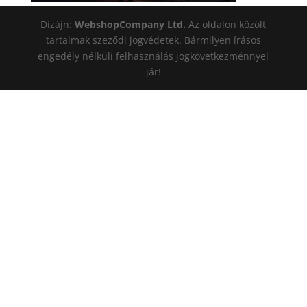
Dizájn:
WebshopCompany Ltd.
Az oldalon közölt
tartalmak szeződi jogvédetek. Bármilyen írásos
engedély nélküli felhasználás jogkövetkezménnyel
jár!