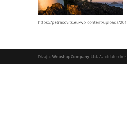
https://petrasovits.eu/wp-content/uploads/20
Dizájn:
WebshopCompany Ltd.
Az oldalon köz