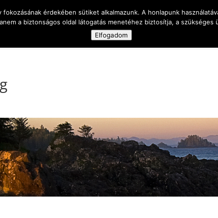
y fokozásának érdekében sütiket alkalmazunk. A honlapunk használatáva
anem a biztonságos oldal látogatás menetéhez biztosítja, a szükséges
Elfogadom
 célja
Magamról
A vak is ember
Ka
pg