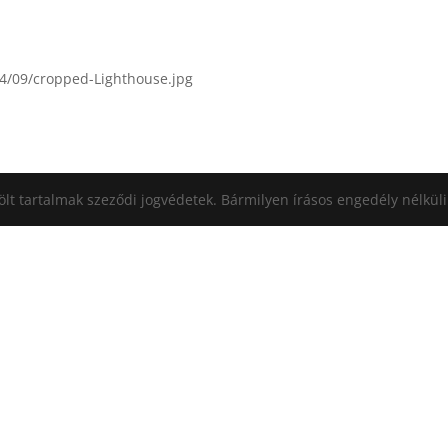
14/09/cropped-Lighthouse.jpg
ölt tartalmak szeződi jogvédetek. Bármilyen írásos engedély nélkül