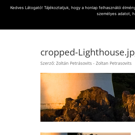
Kedves Látogató! Tájékoztatjuk, hogy a honlap felhasználói élmén
személyes adatot, h
Az élet
cropped-Lighthouse.j
Szerző:
Zoltán Petrásovits - Zoltan Petrasovits