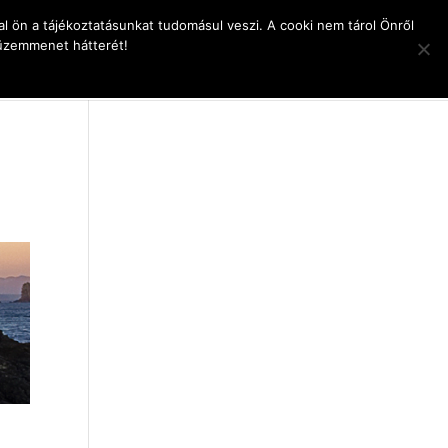
l ön a tájékoztatásunkat tudomásul veszi. A cooki nem tárol Önről
 üzemmenet hátterét!
pcsolat